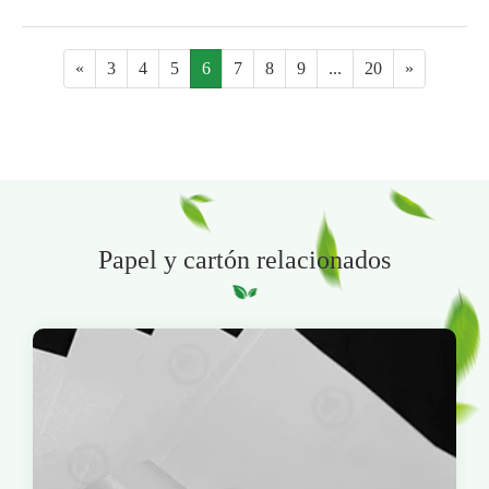
«
3
4
5
6
7
8
9
...
20
»
Papel y cartón relacionados