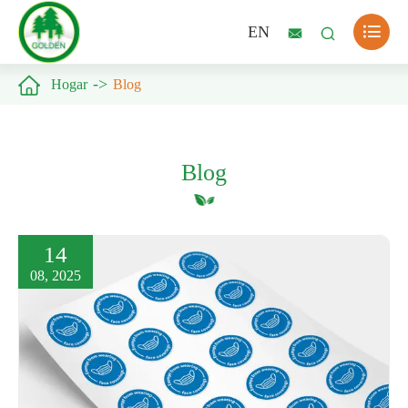

EN



Hogar
Blog
Blog
14
08, 2025