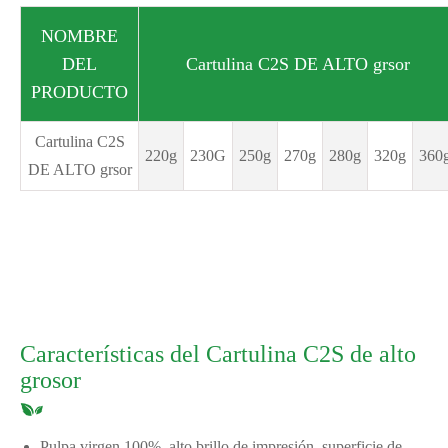
NOMBRE
DEL
Cartulina C2S DE ALTO grsor
PRODUCTO
Cartulina C2S
220g
230G
250g
270g
280g
320g
360
DE ALTO grsor
Características del Cartulina C2S de alto
grosor
Pulpa virgen 100%, alto brillo de impresión, superficie de