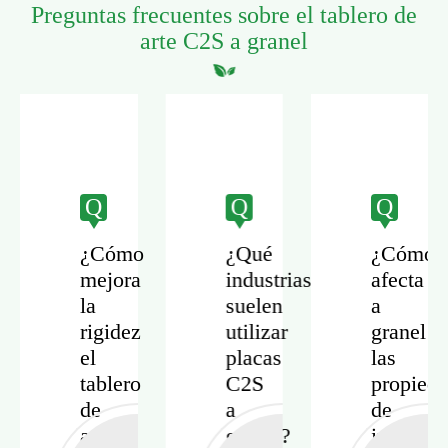
Preguntas frecuentes sobre el tablero de
arte C2S a granel
Q
Q
Q
¿Cómo
¿Qué
¿Cómo
mejora
industrias
afecta
la
suelen
a
io
rigidez
utilizar
granel
el
placas
las
tablero
C2S
propied
de
a
de
arte
granel?
impresi