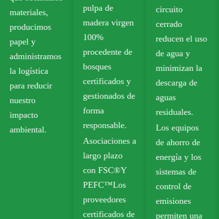
pulpa de
circuito
alimentaria sin
madera virgen
cerrado
plástico que
100%
reducen el uso
cumple con
procedente de
de agua y
los estándares
bosques
minimizan la
de seguridad
certificados y
descarga de
para el
gestionados de
aguas
contacto con
forma
residuales.
alimentos.
responsable.
Los equipos
Nuestras
Asociaciones a
de ahorro de
opciones
largo plazo
energía y los
reciclables
con FSC®Y
sistemas de
incluyen
PEFC™Los
control de
Tablero de
proveedores
emisiones
caja plegable
certificados de
permiten una
(FBB) y