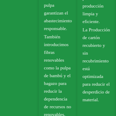
pulpa
producción
Tablero de
garantizan el
limpia y
marfil para
abastecimiento
eficiente.
embalaje
responsable.
La Producción
sostenible.
También
de cartón
El papel Kraft
introducimos
recubierto y
biodegradable
fibras
sin
se usa
renovables
recubrimiento
ampliamente
como la pulpa
está
en productos
de bambú y el
optimizada
para llevar,
bagazo para
para reducir el
comestibles y
reducir la
desperdicio de
envases al por
dependencia
material.
menor.
de recursos no
renovables.