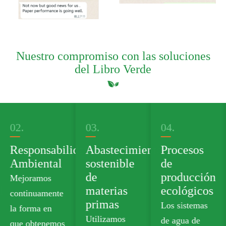
Nuestro compromiso con las soluciones
del Libro Verde
03.
04.
05.
dad
Abastecimiento
Procesos
Cartera de
sostenible
de
productos
de
producción
verdes
materias
ecológicos
Ofrecemos
primas
Los sistemas
cartón de
Utilizamos
de agua de
calidad