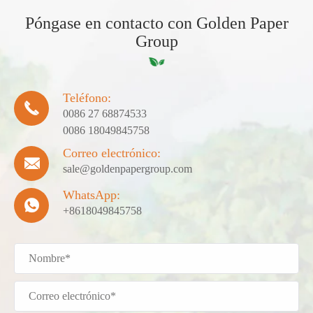
Póngase en contacto con Golden Paper
Group
Teléfono:

0086 27 68874533
0086 18049845758
Correo electrónico:

sale@goldenpapergroup.com
WhatsApp:

+8618049845758