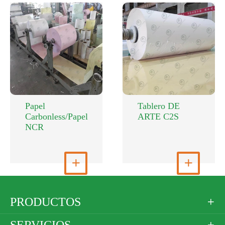
Papel
Tablero DE
Carbonless/Papel
ARTE C2S
NCR
Ver más

Ver más

PRODUCTOS

SERVICIOS