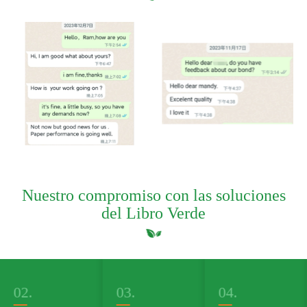
Nuestro compromiso con las soluciones
del Libro Verde
03.
04.
05.