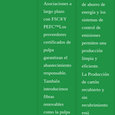
Asociaciones a
de ahorro de
opciones
largo plazo
energía y los
reciclables
con FSC®Y
sistemas de
incluyen
PEFC™Los
control de
Tablero de
proveedores
emisiones
caja plegable
certificados de
permiten una
(FBB) y
pulpa
producción
Tablero de
garantizan el
limpia y
marfil para
abastecimiento
eficiente.
embalaje
responsable.
La Producción
sostenible.
También
de cartón
El papel Kraft
introducimos
recubierto y
biodegradable
fibras
sin
se usa
renovables
recubrimiento
ampliamente
como la pulpa
está
en productos