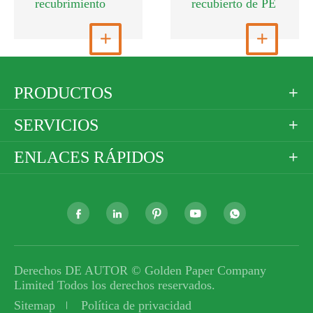
recubrimiento
recubierto de PE
Ver más

Ver más

PRODUCTOS

SERVICIOS

ENLACES RÁPIDOS






Derechos DE AUTOR ©
Golden Paper Company
Limited
Todos los derechos reservados.
Sitemap
Política de privacidad