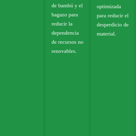
de bambú y el
optimizada
para llevar,
bagazo para
para reducir el
comestibles y
reducir la
desperdicio de
envases al por
dependencia
material.
menor.
de recursos no
renovables.