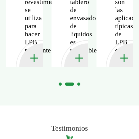
revestimiento
tablero
son
se
de
las
utiliza
envasado
aplicaci
para
de
típicas
hacer
líquidos
de
LPB
es
LPB
do
resistente
reciclable
en
al
y
la
s?
agua
de
industria
y al
grado
de
aceite?
alimenticio?
las
bebidas
Testimonios