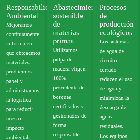
dad
Abastecimiento
Procesos
Cartera de
sostenible
de
productos
de
producción
verdes
materias
ecológicos
Ofrecemos
primas
Los sistemas
cartón de
Utilizamos
de agua de
calidad
pulpa de
circuito
alimentaria sin
madera virgen
cerrado
plástico que
100%
reducen el uso
cumple con
procedente de
de agua y
los estándares
bosques
minimizan la
de seguridad
certificados y
descarga de
para el
gestionados de
aguas
contacto con
forma
residuales.
alimentos.
responsable.
Los equipos
Nuestras