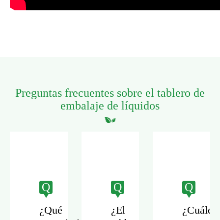
Preguntas frecuentes sobre el tablero de
embalaje de líquidos
Q
Q
Q
¿Qué
¿El
¿Cuáles