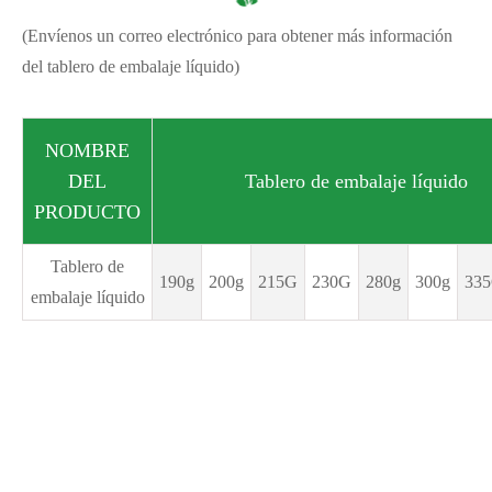
(Envíenos un correo electrónico para obtener más información
del tablero de embalaje líquido)
NOMBRE
DEL
Tablero de embalaje líquido
PRODUCTO
Tablero de
190g
200g
215G
230G
280g
300g
33
embalaje líquido