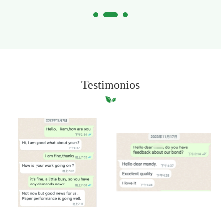
papel?
Testimonios