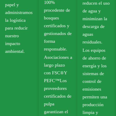
100%
reducen el uso
cumple con
procedente de
de agua y
los estándares
bosques
minimizan la
de seguridad
certificados y
descarga de
para el
gestionados de
aguas
contacto con
forma
residuales.
alimentos.
responsable.
Los equipos
Nuestras
Asociaciones a
de ahorro de
opciones
largo plazo
energía y los
reciclables
con FSC®Y
sistemas de
incluyen
PEFC™Los
control de
Tablero de
proveedores
emisiones
caja plegable
certificados de
permiten una
(FBB) y
pulpa
producción
Tablero de
garantizan el
limpia y
marfil para