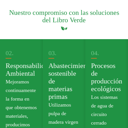
Nuestro compromiso con las soluciones
del Libro Verde
03.
04.
05.
dad
Abastecimiento
Procesos
Cartera de
sostenible
de
productos
de
producción
verdes
materias
ecológicos
Ofrecemos
primas
Los sistemas
cartón de
Utilizamos
de agua de
calidad
pulpa de
circuito
alimentaria sin
madera virgen
cerrado
plástico que