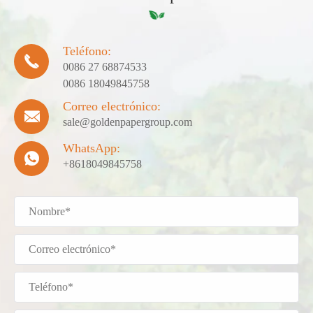
Teléfono:

0086 27 68874533
0086 18049845758
Correo electrónico:

sale@goldenpapergroup.com
WhatsApp:

+8618049845758