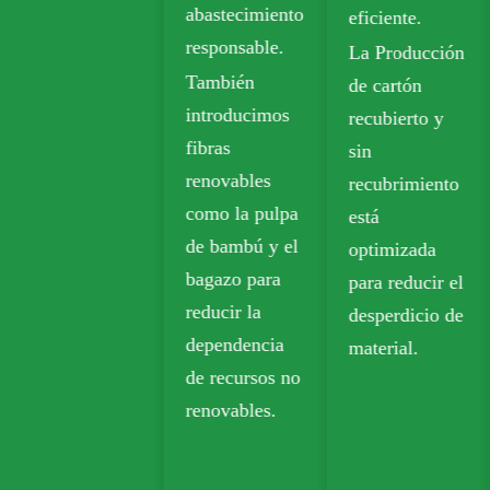
abastecimiento
eficiente.
embalaje
responsable.
La Producción
sostenible.
También
de cartón
El papel Kraft
introducimos
recubierto y
biodegradable
fibras
sin
se usa
renovables
recubrimiento
ampliamente
como la pulpa
está
en productos
de bambú y el
optimizada
para llevar,
bagazo para
para reducir el
comestibles y
reducir la
desperdicio de
envases al por
dependencia
material.
menor.
de recursos no
renovables.