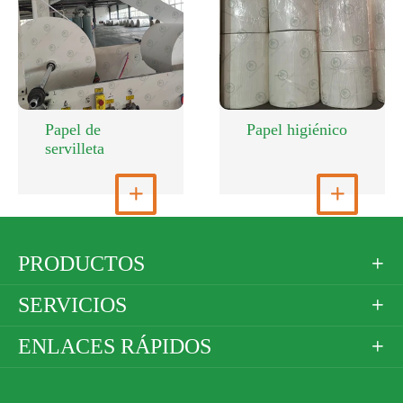
Papel de
Papel higiénico
servilleta
Ver más

Ver más

PRODUCTOS

SERVICIOS

ENLACES RÁPIDOS
