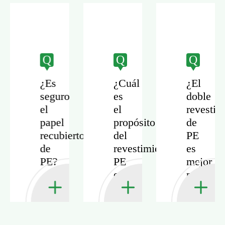
Q
Q
Q
¿Es
¿Cuál
¿El
seguro
es
doble
el
el
revestim
papel
propósito
de
recubierto
del
PE
ck
de
revestimiento
es
rto
PE?
PE
mejor
en
para
papel
la
de
barrera
taza?
líquida?