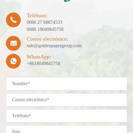
Teléfono:

0086 27 68874533
0086 18049845758
Correo electrónico:

sale@goldenpapergroup.com
WhatsApp:

+8618049845758