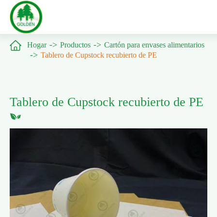

Hogar
Productos
Cartón para envases alimentarios
Tablero de Cupstock recubierto de PE
Tablero de Cupstock recubierto de PE