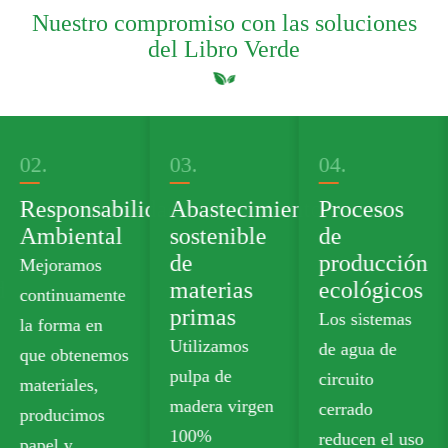
Nuestro compromiso con las soluciones
del Libro Verde
03.
04.
05.
idad
Abastecimiento
Procesos
Cartera de
sostenible
de
productos
de
producción
verdes
materias
ecológicos
Ofrecemos
primas
Los sistemas
cartón de
Utilizamos
de agua de
calidad
pulpa de
circuito
alimentaria sin
madera virgen
cerrado
plástico que
100%
reducen el uso
cumple con