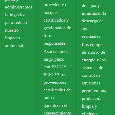
procedente de
de agua y
los estándares
bosques
minimizan la
de seguridad
certificados y
descarga de
para el
gestionados de
aguas
contacto con
forma
residuales.
alimentos.
responsable.
Los equipos
Nuestras
Asociaciones a
de ahorro de
opciones
largo plazo
energía y los
reciclables
con FSC®Y
sistemas de
incluyen
PEFC™Los
control de
Tablero de
proveedores
emisiones
caja plegable
certificados de
permiten una
(FBB) y
pulpa
producción
Tablero de
garantizan el
limpia y
marfil para
abastecimiento
eficiente.
embalaje