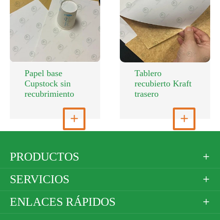
Papel base
Tablero
Cupstock sin
recubierto Kraft
recubrimiento
trasero
Ver más

Ver más

PRODUCTOS

SERVICIOS

ENLACES RÁPIDOS
