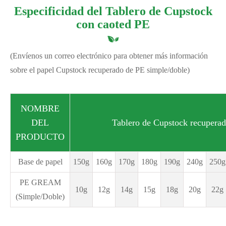
Especificidad del Tablero de Cupstock
con caoted PE
(Envíenos un correo electrónico para obtener más información
sobre el papel Cupstock recuperado de PE simple/doble)
NOMBRE
DEL
Tablero de Cupstock recupera
PRODUCTO
Base de papel
150g
160g
170g
180g
190g
240g
250g
PE GREAM
10g
12g
14g
15g
18g
20g
22g
(Simple/Doble)