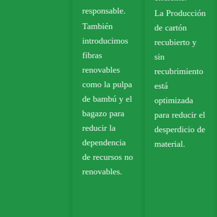
responsable.
La Producción
sostenible.
También
de cartón
El papel Kraft
introducimos
recubierto y
biodegradable
fibras
sin
se usa
renovables
recubrimiento
ampliamente
como la pulpa
está
en productos
de bambú y el
optimizada
para llevar,
bagazo para
para reducir el
comestibles y
reducir la
desperdicio de
envases al por
dependencia
material.
menor.
de recursos no
renovables.