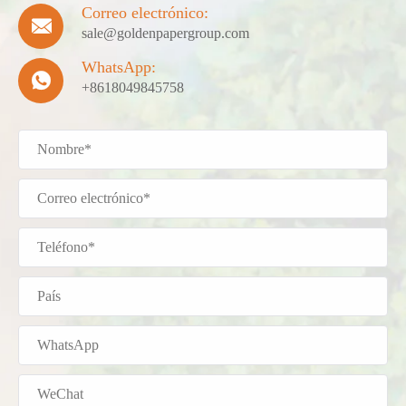
Correo electrónico:

sale@goldenpapergroup.com
WhatsApp:

+8618049845758