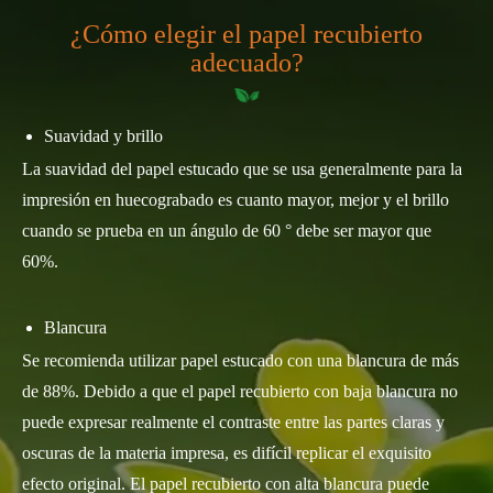
¿Cómo elegir el papel recubierto
adecuado?
Suavidad y brillo
La suavidad del papel estucado que se usa generalmente para la
impresión en huecograbado es cuanto mayor, mejor y el brillo
cuando se prueba en un ángulo de 60 ° debe ser mayor que
60%.
Blancura
Se recomienda utilizar papel estucado con una blancura de más
de 88%. Debido a que el papel recubierto con baja blancura no
puede expresar realmente el contraste entre las partes claras y
oscuras de la materia impresa, es difícil replicar el exquisito
efecto original. El papel recubierto con alta blancura puede