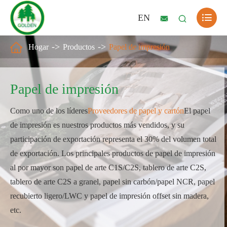

EN



Hogar
Productos
Papel de impresión
Papel de impresión
Como uno de los líderes
Proveedores de papel y cartón
El papel
de impresión es nuestros productos más vendidos, y su
participación de exportación representa el 30% del volumen total
de exportación. Los principales productos de papel de impresión
al por mayor son papel de arte C1S/C2S, tablero de arte C2S,
tablero de arte C2S a granel, papel sin carbón/papel NCR, papel
recubierto ligero/LWC y papel de impresión offset sin madera,
etc.