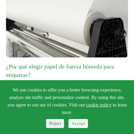
¿Por qué elegir papel de fuerza húmeda para
etiquetas?

We use cookies to offer you a better browsing experience,
Ver más

analyze site traffic and personalize content. By using this site,
you agree to our use of cookies. Visit our
cookie policy
to learn
more.
08
Reject
Accept



2026-01