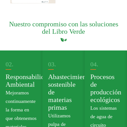
Nuestro compromiso con las soluciones
del Libro Verde
03.
04.
05.
onsabilidad
Abastecimiento
Procesos
Cart
ental
sostenible
de
prod
de
producción
verd
amos
materias
ecológicos
Ofrec
uamente
primas
Los sistemas
cartón
ma en
Utilizamos
de agua de
calida
btenemos
pulpa de
circuito
aliment
ales,