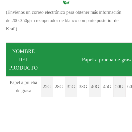
(Envíenos un correo electrónico para obtener más información
de 200-350gsm recuperador de blanco con parte posterior de
Kraft)
NOMBRE
DEL
Papel a prueba de gras
PRODUCTO
Papel a prueba
25G
28G
35G
38G
40G
45G
50G
6
de grasa