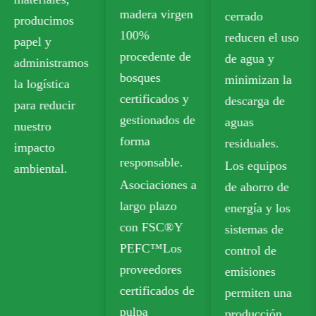
madera virgen
cerrado
plásti
cimos
100%
reducen el uso
cumpl
y
procedente de
de agua y
los es
stramos
bosques
minimizan la
de seg
stica
certificados y
descarga de
para el
educir
gestionados de
aguas
contac
o
forma
residuales.
alimen
o
responsable.
Los equipos
Nuestr
tal.
Asociaciones a
de ahorro de
opcion
largo plazo
energía y los
recicla
con FSC®Y
sistemas de
incluy
PEFC™Los
control de
Tabler
proveedores
emisiones
caja p
certificados de
permiten una
(FBB)
pulpa
producción
Tabler