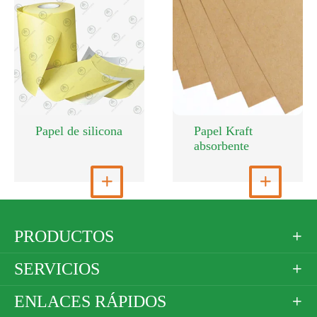
Papel de silicona
Papel Kraft
absorbente
Ver más

Ver más

PRODUCTOS

SERVICIOS

ENLACES RÁPIDOS
