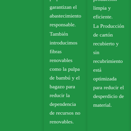
garantizan el
limpia y
marfil
abastecimiento
eficiente.
embala
responsable.
La Producción
sosteni
También
de cartón
El pap
introducimos
recubierto y
biodeg
fibras
sin
se usa
renovables
recubrimiento
ampli
como la pulpa
está
en pro
de bambú y el
optimizada
para ll
bagazo para
para reducir el
comest
reducir la
desperdicio de
envase
dependencia
material.
menor
de recursos no
renovables.