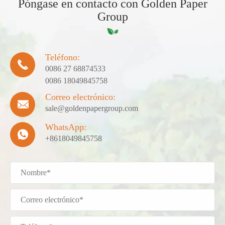
Póngase en contacto con Golden Paper
Group
Teléfono:

0086 27 68874533
0086 18049845758
Correo electrónico:

sale@goldenpapergroup.com
WhatsApp:

+8618049845758