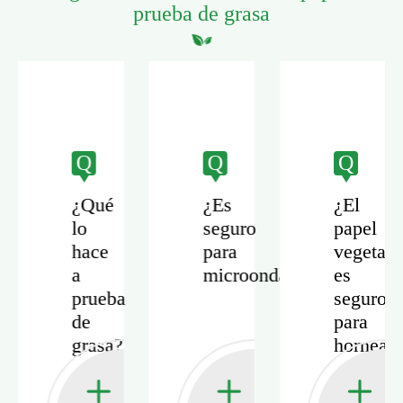
prueba de grasa
Q
Q
Q
¿Qué
¿Es
¿El
lo
seguro
papel
hace
para
vegetal
a
microondas?
es
prueba
seguro
de
para
?
grasa?
hornear?