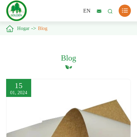

EN



Hogar
Blog
Blog
15
01, 2024