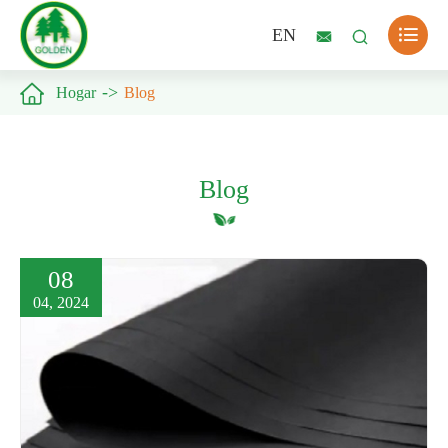

EN



Hogar
Blog
Blog
08
04, 2024