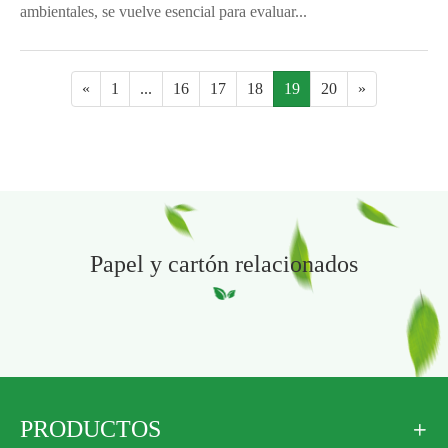
ambientales, se vuelve esencial para evaluar...
«
1
...
16
17
18
19
20
»
Papel y cartón relacionados
PRODUCTOS
