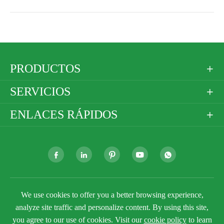
PRODUCTOS

SERVICIOS

ENLACES RÁPIDOS







We use cookies to offer you a better browsing experience,
Derechos DE AUTOR ©
Golden Paper Company
Limited
Todos los derechos reservados.
analyze site traffic and personalize content. By using this site,
you agree to our use of cookies. Visit our
cookie policy
to learn
Sitemap
Política de privacidad