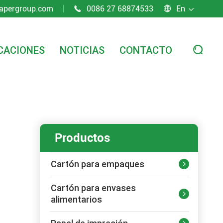
apergroup.com
0086 27 68874533
En



CACIONES
NOTICIAS
CONTACTO

Productos
Cartón para empaques

Cartón para envases

alimentarios