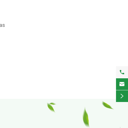
las
.


