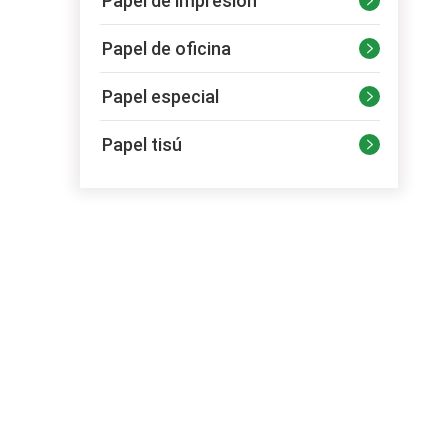
Papel de impresión

Papel de oficina

Papel especial

Papel tisú
