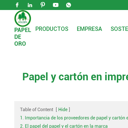





PRODUCTOS
EMPRESA
SOSTE
PAPEL
DE

Hogar
Blog
Papel y cartón en impresión y 
ORO
Papel y cartón en imp
Table of Content
[
Hide
]
1. Importancia de los proveedores de papel y cartón
2. El papel del papel y el cartón en la marca