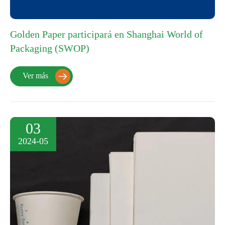
Golden Paper participará en Shanghai World of
Packaging (SWOP)
Ver más

03
2024-05