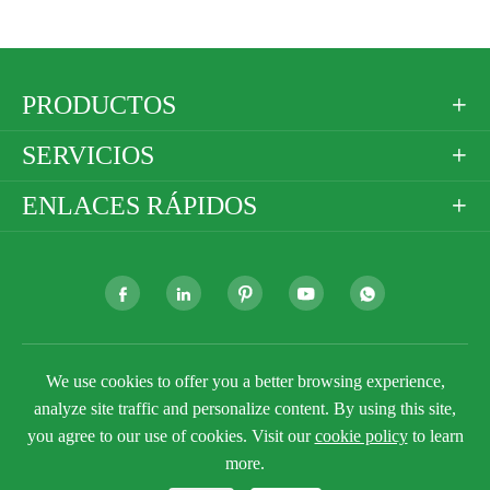
PRODUCTOS

SERVICIOS

ENLACES RÁPIDOS







Derechos DE AUTOR ©
Golden Paper Company
We use cookies to offer you a better browsing experience,
Limited
Todos los derechos reservados.
analyze site traffic and personalize content. By using this site,
Sitemap
Política de privacidad
you agree to our use of cookies. Visit our
cookie policy
to learn
more.