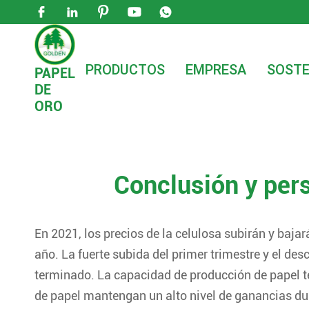





PRODUCTOS
EMPRESA
SOSTE
PAPEL
DE

Hogar
Noticias
Noticias de la empresa
C
ORO
Conclusión y per
En 2021, los precios de la celulosa subirán y baj
año. La fuerte subida del primer trimestre y el de
terminado. La capacidad de producción de papel te
de papel mantengan un alto nivel de ganancias dur