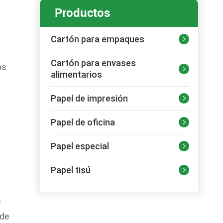
Productos
Cartón para empaques

Cartón para envases
os

alimentarios
Papel de impresión

Papel de oficina

Papel especial

Papel tisú

e
 de