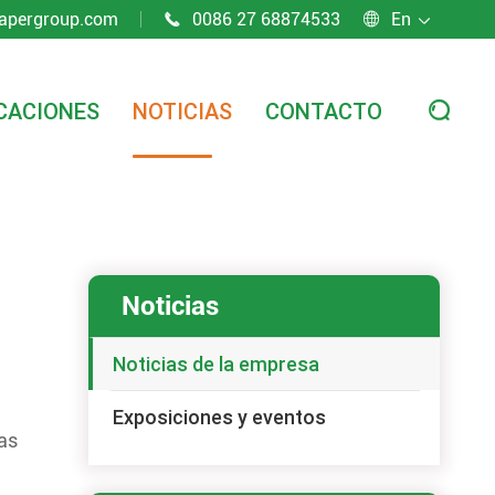
apergroup.com
0086 27 68874533
En



CACIONES
NOTICIAS
CONTACTO

Noticias
Noticias de la empresa
Exposiciones y eventos
as