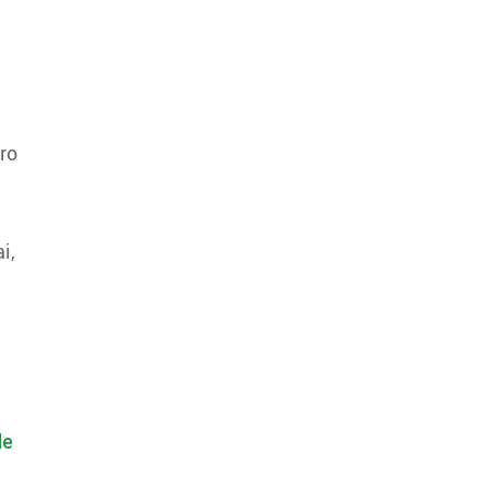
ro
i,
de