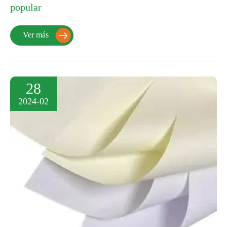
popular
Ver más

28
2024-02