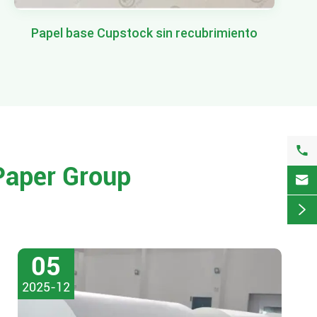
Papel base Cupstock sin recubrimiento

Paper Group


05
2025-12