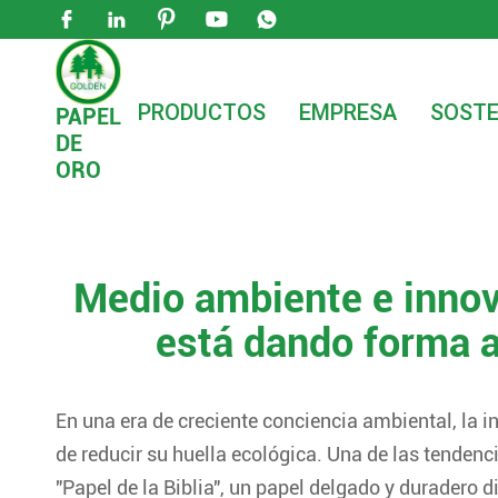





PRODUCTOS
EMPRESA
SOSTE
PAPEL
DE

Hogar
Noticias
Noticias de la empresa
M
ORO
Medio ambiente e innov
está dando forma a
En una era de creciente conciencia ambiental, la 
de reducir su huella ecológica. Una de las tenden
"Papel de la Biblia", un papel delgado y duradero 