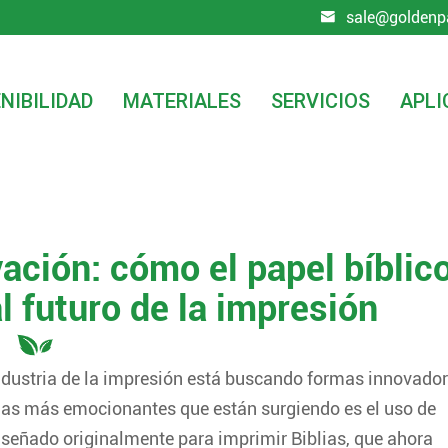
sale@goldenp

NIBILIDAD
MATERIALES
SERVICIOS
APLI
edio ambiente e innovación: cómo el papel bíblico está dando f
ación: cómo el papel bíblic
l futuro de la impresión
industria de la impresión está buscando formas innovado
cias más emocionantes que están surgiendo es el uso de
diseñado originalmente para imprimir Biblias, que ahora