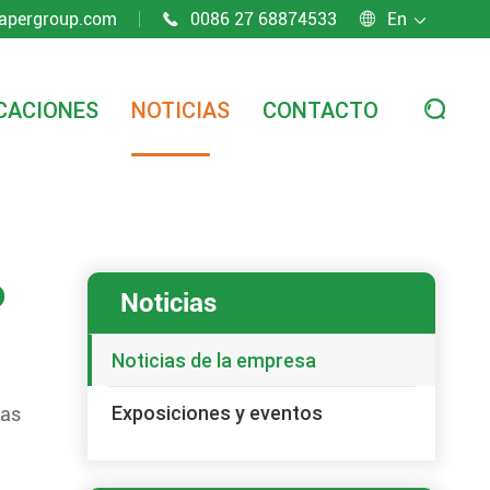
apergroup.com
0086 27 68874533
En



CACIONES
NOTICIAS
CONTACTO

orma al futuro de la impresión
o
Noticias
Noticias de la empresa
Exposiciones y eventos
ras