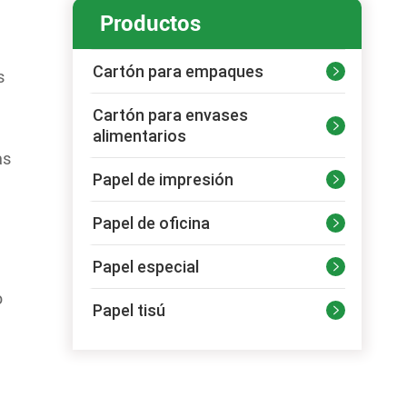
Productos
Cartón para empaques

s
Cartón para envases

alimentarios
as
Papel de impresión

Papel de oficina

Papel especial

o
Papel tisú
