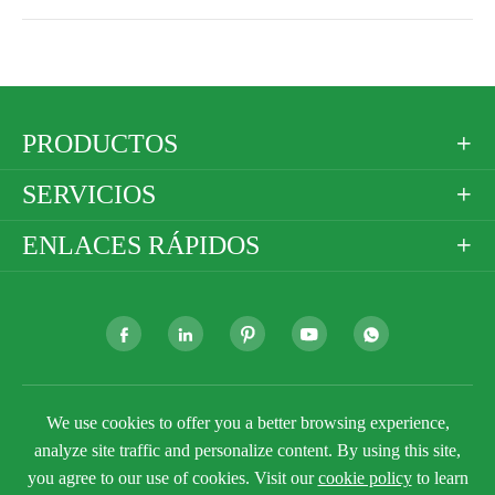
PRODUCTOS

SERVICIOS

ENLACES RÁPIDOS







Derechos DE AUTOR ©
Golden Paper Company
We use cookies to offer you a better browsing experience,
Limited
Todos los derechos reservados.
analyze site traffic and personalize content. By using this site,
Sitemap
Política de privacidad
you agree to our use of cookies. Visit our
cookie policy
to learn