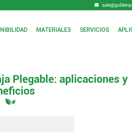
sale@goldenp

NIBILIDAD
MATERIALES
SERVICIOS
APLI
le: aplicaciones y beneficios
aja Plegable: aplicaciones y
neficios