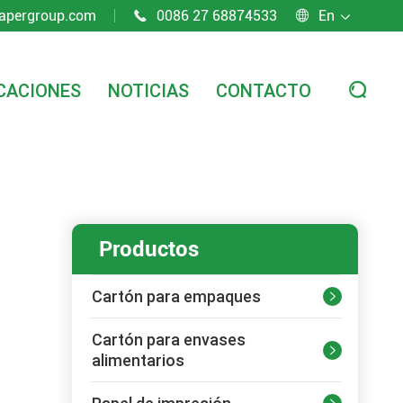
apergroup.com
0086 27 68874533
En



CACIONES
NOTICIAS
CONTACTO

Productos
Cartón para empaques

Cartón para envases

alimentarios