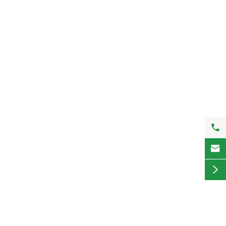


