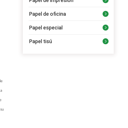
Papel de impresión

Papel de oficina

Papel especial

Papel tisú

de
 a
e
 su