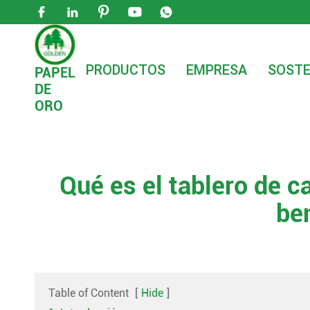





PRODUCTOS
EMPRESA
SOSTE
PAPEL
DE

Hogar
Blog
Qué es el tablero de caja Plegab
ORO
Qué es el tablero de c
be
Table of Content
[
Hide
]