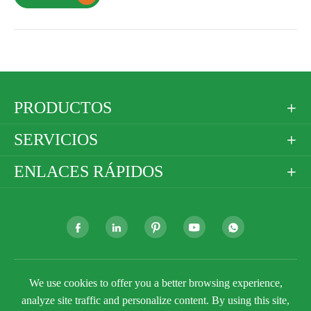
PRODUCTOS

SERVICIOS

ENLACES RÁPIDOS







We use cookies to offer you a better browsing experience,
Derechos DE AUTOR ©
Golden Paper Company
Limited
Todos los derechos reservados.
analyze site traffic and personalize content. By using this site,