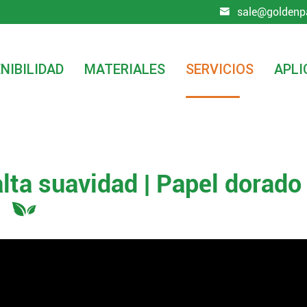
sale@goldenp

NIBILIDAD
MATERIALES
SERVICIOS
APLI
a de alta suavidad | Papel dorado
alta suavidad | Papel dorado