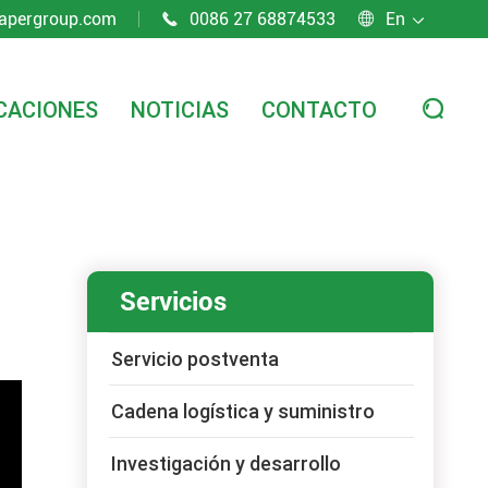
apergroup.com
0086 27 68874533
En



CACIONES
NOTICIAS
CONTACTO

Servicios
Servicio postventa
Cadena logística y suministro
Investigación y desarrollo