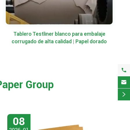
Tablero Testliner blanco para embalaje
corrugado de alta calidad | Papel dorado

Paper Group


08
2026-01