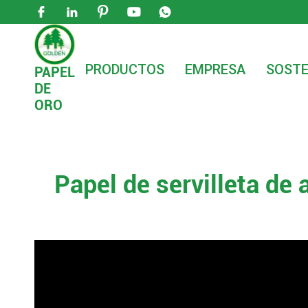





PRODUCTOS
EMPRESA
SOSTE
PAPEL
DE

Hogar
Servicios
Vídeo
Papel de servillet
ORO
Papel de servilleta de 