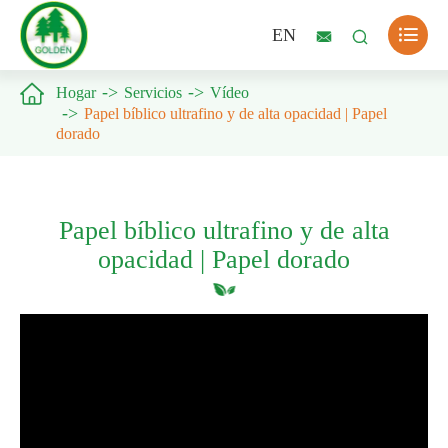

EN



Hogar
Servicios
Vídeo
Papel bíblico ultrafino y de alta opacidad | Papel
dorado
Papel bíblico ultrafino y de alta
opacidad | Papel dorado