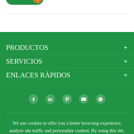
PRODUCTOS

SERVICIOS

ENLACES RÁPIDOS







Derechos DE AUTOR ©
Golden Paper Company
We use cookies to offer you a better browsing experience,
Limited
Todos los derechos reservados.
analyze site traffic and personalize content. By using this site,