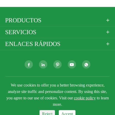
PRODUCTOS

SERVICIOS

ENLACES RÁPIDOS







Derechos DE AUTOR ©
Golden Paper Company
We use cookies to offer you a better browsing experience,
Limited
Todos los derechos reservados.
analyze site traffic and personalize content. By using this site,
Sitemap
Política de privacidad
you agree to our use of cookies. Visit our
cookie policy
to learn
more.
Reject
Accept