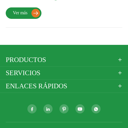
Ver más

PRODUCTOS

SERVICIOS

ENLACES RÁPIDOS





