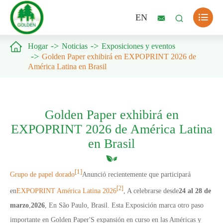

EN



Hogar
Noticias
Exposiciones y eventos
Golden Paper exhibirá en EXPOPRINT 2026 de
América Latina en Brasil
Golden Paper exhibirá en
EXPOPRINT 2026 de América Latina
en Brasil
[1]
Grupo de papel dorado
Anunció recientemente que participará
[2]
en
EXPOPRINT América Latina 2026
, A celebrarse desde
24 al 28 de
marzo
,
2026
, En São Paulo, Brasil. Esta Exposición marca otro paso
importante en Golden Paper
'
S expansión en curso en las Américas y