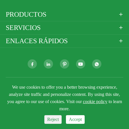
PRODUCTOS

SERVICIOS

ENLACES RÁPIDOS







Derechos DE AUTOR ©
Golden Paper Company
We use cookies to offer you a better browsing experience,
Limited
Todos los derechos reservados.
analyze site traffic and personalize content. By using this site,
Sitemap
Política de privacidad
you agree to our use of cookies. Visit our
cookie policy
to learn
more.
Reject
Accept


