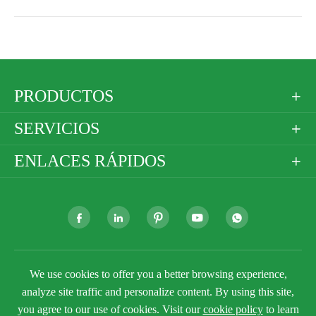
PRODUCTOS

SERVICIOS

ENLACES RÁPIDOS







We use cookies to offer you a better browsing experience,
Derechos DE AUTOR ©
Golden Paper Company
Limited
Todos los derechos reservados.
analyze site traffic and personalize content. By using this site,
you agree to our use of cookies. Visit our
cookie policy
to learn
Sitemap
Política de privacidad